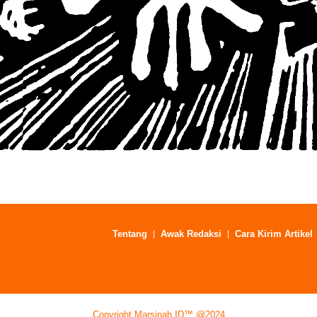
Tentang
Awak Redaksi
Cara Kirim Artikel
Copyright Marsinah.ID™ @2024