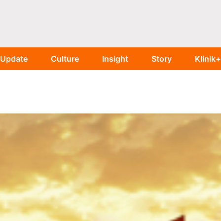
Update
Culture
Insight
Story
Klinik+